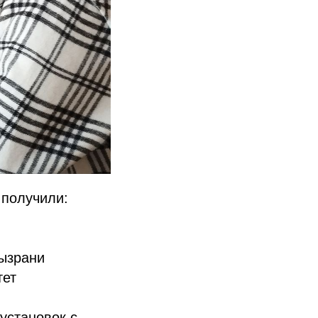
 получили:
Сызрани
тет
установок с