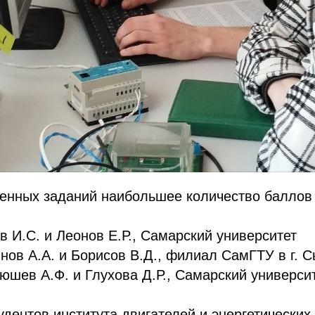
ненных заданий наибольшее количество баллов
в И.С. и Леонов Е.Р., Самарский университет
нов А.А. и Борисов В.Д., филиал СамГТУ в г. 
шев А.Ф. и Глухова Д.Р., Самарский универси
дентов института двигателей и энергетических 