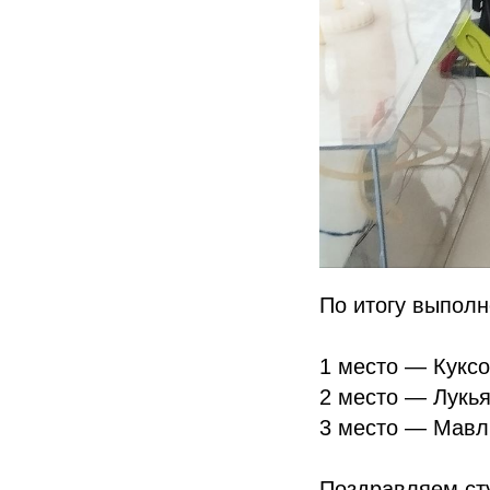
По итогу выпол
1 место — Куксо
2 место — Лукья
3 место — Мавлю
Поздравляем сту