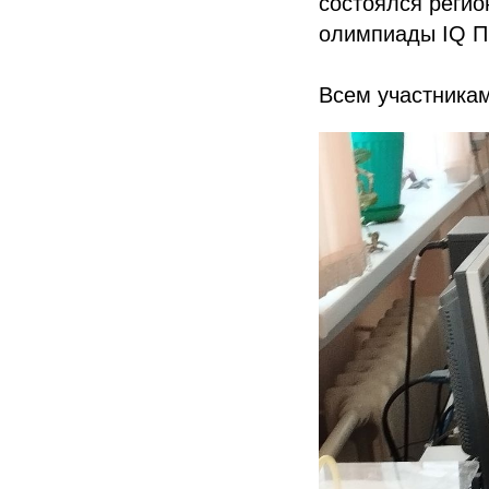
состоялся регио
олимпиады IQ П
Всем участникам