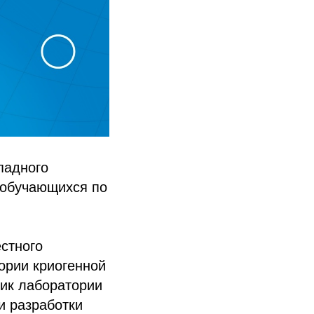
падного
 обучающихся по
стного
тории криогенной
ник лаборатории
и разработки