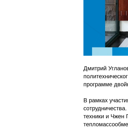
Дмитрий Угланов
политехническог
программе двой
В рамках участи
сотрудничества.
техники и Чжен 
тепломассообмен