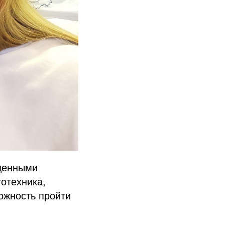
ценными
отехника,
ожность пройти