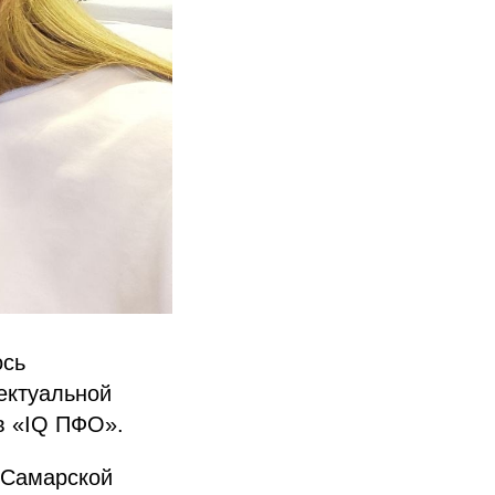
ось
ектуальной
в «IQ ПФО».
 Самарской