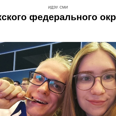
ллектуальная олимпиада
ИДЭУ. СМИ
ского федерального окр