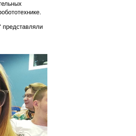
тельных
робототехнике.
" представляли