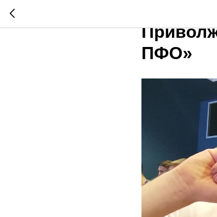
IX Инте
Приволж
ПФО»